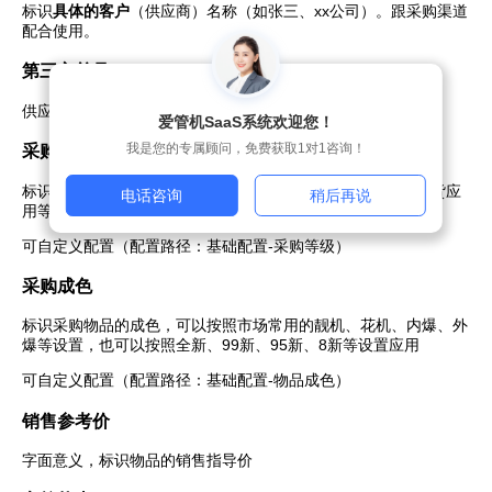
标识
具体的客户
（供应商）名称（如张三、xx公司）。跟采购渠道
配合使用。
第三方单号
供应商交易的订单号。一般线上平台应用居多。
爱管机SaaS系统欢迎您！
我是您的专属顾问，免费获取1对1咨询！
采购等级
标识采购物品的等级，A/B/C/D等等，一般线上交易平台或统货应
电话咨询
稍后再说
用等级居多
可自定义配置（配置路径：基础配置-采购等级）
采购成色
标识采购物品的成色，可以按照市场常用的靓机、花机、内爆、外
爆等设置，也可以按照全新、99新、95新、8新等设置应用
可自定义配置（配置路径：基础配置-物品成色）
销售参考价
字面意义，标识物品的销售指导价